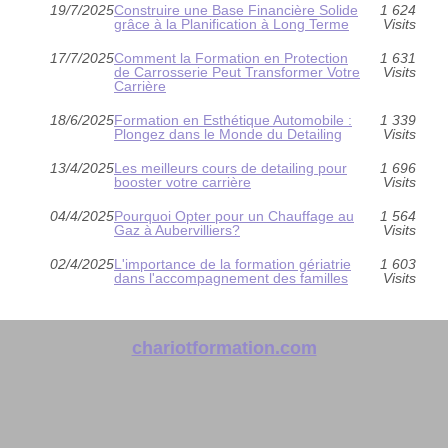
19/7/2025
Construire une Base Financière Solide
1 624
grâce à la Planification à Long Terme
Visits
17/7/2025
Comment la Formation en Protection
1 631
de Carrosserie Peut Transformer Votre
Visits
Carrière
18/6/2025
Formation en Esthétique Automobile :
1 339
Plongez dans le Monde du Detailing
Visits
13/4/2025
Les meilleurs cours de detailing pour
1 696
booster votre carrière
Visits
04/4/2025
Pourquoi Opter pour un Chauffage au
1 564
Gaz à Aubervilliers?
Visits
02/4/2025
L'importance de la formation gériatrie
1 603
dans l'accompagnement des familles
Visits
chariotformation.com