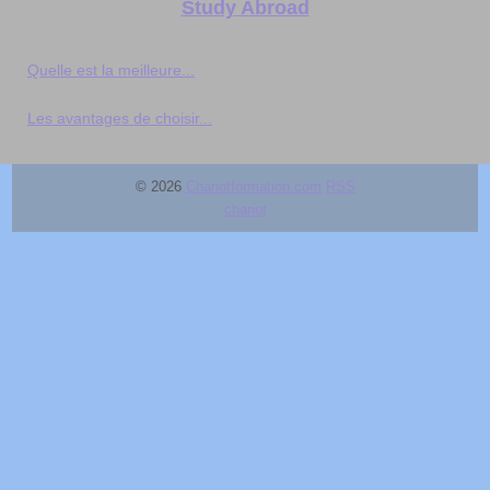
Study Abroad
Quelle est la meilleure...
Les avantages de choisir...
© 2026
Chariotformation.com
RSS
chariot