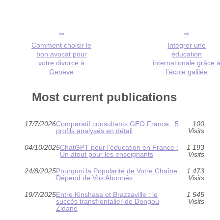
Comment choisir le
Intégrer une
bon avocat pour
éducation
votre divorce à
internationale grâce 
Genève
l'école galilée
Most current publications
17/7/2026
Comparatif consultants GEO France : 5
100
profils analysés en détail
Visits
04/10/2025
ChatGPT pour l'éducation en France :
1 193
Un atout pour les enseignants
Visits
24/8/2025
Pourquoi la Popularité de Votre Chaîne
1 473
Dépend de Vos Abonnés
Visits
19/7/2025
Entre Kinshasa et Brazzaville : le
1 545
succès transfrontalier de Dongou
Visits
Zidane